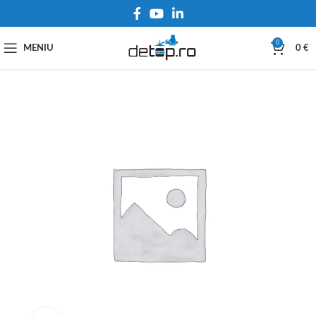
0
MENIU
0
€