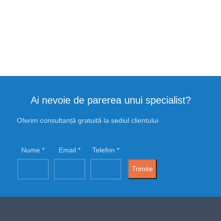
Ai nevoie de parerea unui specialist?
Oferim consultanță gratuită la sediul clientului
Nume
Email
Telefon