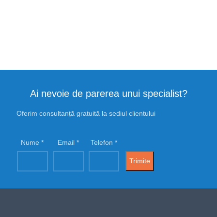
Ai nevoie de parerea unui specialist?
Oferim consultanță gratuită la sediul clientului
Nume
Email
Telefon