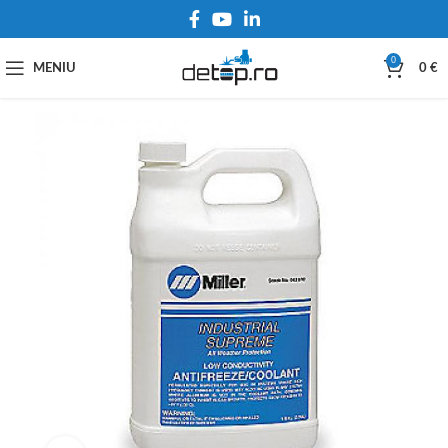
0
MENIU
0
€