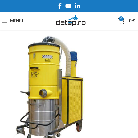
0
MENIU
0
€