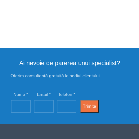
Ai nevoie de parerea unui specialist?
Oferim consultanță gratuită la sediul clientului
Nume
Email
Telefon