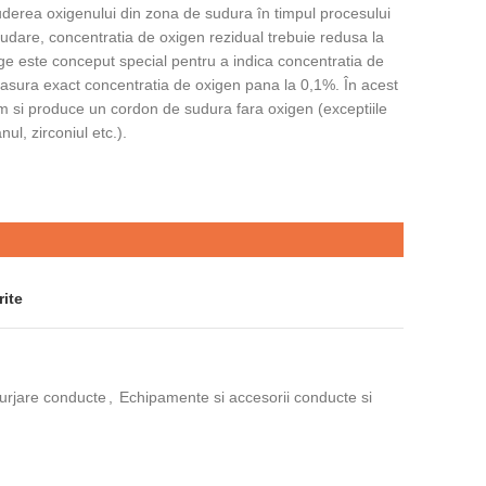
uderea oxigenului din zona de sudura în timpul procesului
udare, concentratia de oxigen rezidual trebuie redusa la
e este conceput special pentru a indica concentratia de
asura exact concentratia de oxigen pana la 0,1%. În acest
am si produce un cordon de sudura fara oxigen (exceptiile
nul, zirconiul etc.).
rite
urjare conducte
,
Echipamente si accesorii conducte si