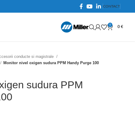
CONTACT
0
0
€
ccesorii conducte si magistrale
Monitor nivel oxigen sudura PPM Handy Purge 100
 oxigen sudura PPM
100