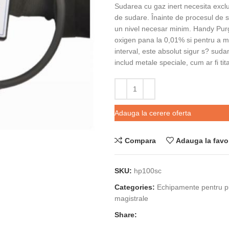
Sudarea cu gaz inert necesita excl
de sudare. Înainte de procesul de s
un nivel necesar minim. Handy Purg
oxigen pana la 0,01% si pentru a m
interval, este absolut sigur s? sud
includ metale speciale, cum ar fi tita
Adauga la cerere oferta
Compara
Adauga la favo
SKU:
hp100sc
Categories:
Echipamente pentru p
magistrale
Share: