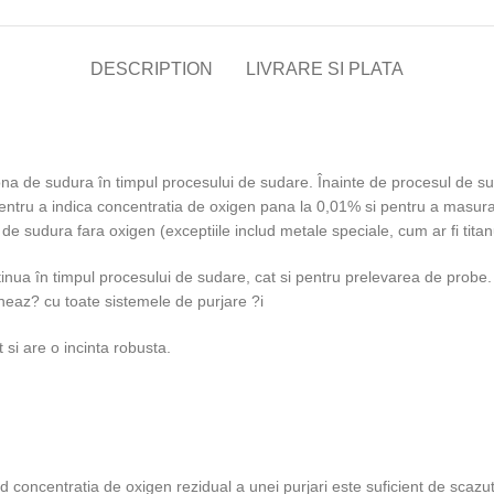
DESCRIPTION
LIVRARE SI PLATA
na de sudura în timpul procesului de sudare. Înainte de procesul de su
ntru a indica concentratia de oxigen pana la 0,01% si pentru a masura
 sudura fara oxigen (exceptiile includ metale speciale, cum ar fi titanul
inua în timpul procesului de sudare, cat si pentru prelevarea de probe. R
ioneaz? cu toate sistemele de purjare ?i
si are o incinta robusta.
d concentratia de oxigen rezidual a unei purjari este suficient de sca