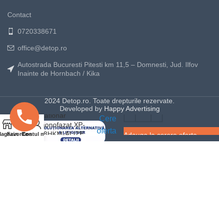
Contact
0720338671
office@detop.ro
Autostrada Bucuresti Pitesti km 11,5 – Domnesti, Jud. Ilfov
Inainte de Hornbach / Kika
2024 Detop.ro. Toate drepturile rezervate.
Generator curent
Developed by
Happy Advertising
stationar
Cere
0
monofazat XP-
oferta
T8HKM-ALIZE
agazin
Favorite
Contul meu
Cos
Adauga la cerere oferta
9.5KVA