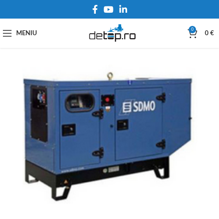
0
MENIU
0
€